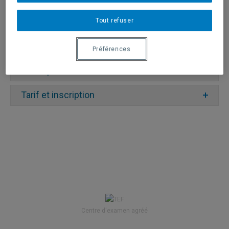
démontrer leurs connaissances du français en
joignant à leur demande d’admission le résultat
Tout refuser
obtenu au Test d’évaluation de compétences
linguistiques en français de l’École de langues.
Préférences
Description du test
Tarif et inscription
Temps
Section
Tâche
max.
alloué
S’enregistrer
Expression
sur un sujet
5 min.
orale
donné pendant
2 min.
Écrire un texte
Centre d'examen agréé
Composition
de 15 lignes ou
25 min.
écrite
250 mots sur