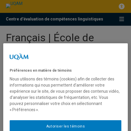
Centre d’évaluation de compétences linguistiques
Français | École de
langues
Test d’évaluation de compétences linguistiques
En présentiel
Préférences en matière de témoins
Nous utilisons des témoins (cookies) afin de collecter des
informations qui nous permettent d’améliorer votre
Clientèle visée
expérience sur le site, de vous proposer des contenus vidéo,
d’analyser les statistiques de fréquentation, etc. Vous
pouvez personnaliser votre choix en sélectionnant
Ce test s’adresse aux candidats titulaires d’un
« Préférences ».
diplôme obtenu à l’extérieur du Québec qui ne
satisfont pas les critères attestant de la maîtrise
de la langue française. Ces candidats doivent
Autoriser les témoins