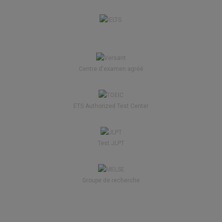
un sujet donné
.
6 parties : 6 à 8
réponses par
partie (44
réponses en
Centre d'examen agréé
20 min.
tout)
(27 sec.
Grammaire
Choisir les bons
par
mots dans une
ETS Authorized Test Center
réponse)
phrase trouée
en cliquant sur
la bonne
Test JLPT
réponse
10 questions :
Groupe de recherche
écouter un
court exposé
ou une courte
20 min.
Compréhension
conversation (2
(2 min.