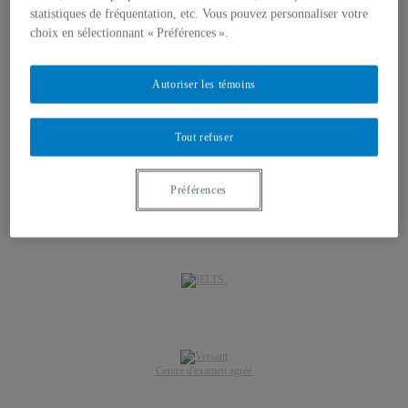
statistiques de fréquentation, etc. Vous pouvez personnaliser votre
Résultats
Règlements
choix en sélectionnant « Préférences ».
Mesures d’aménagements académiques
Nous joindre
Espace client
Autoriser les témoins
Mon compte
Rendez-vous enregistrés
Panier
Tout refuser
Préférences
Centre d'examen agréé
.
Centre d'examen agréé