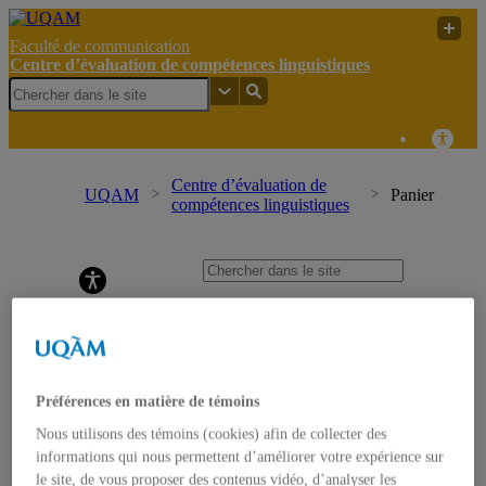
Faculté de communication
Centre d’évaluation de compétences linguistiques
Centre d’évaluation de
UQAM
Panier
compétences linguistiques
Centre d’évaluation de compétences linguistiques
Accueil
À propos du CECL
Tests offerts
Distinction entre les tests
Tests de classement
Préférences en matière de témoins
Tests d’évaluation de compétences linguistiques
Quoi savoir, quoi prévoir?
Nous utilisons des témoins (cookies) afin de collecter des
Modalités de passation
informations qui nous permettent d’améliorer votre expérience sur
Horaire de passation
le site, de vous proposer des contenus vidéo, d’analyser les
Dates importantes