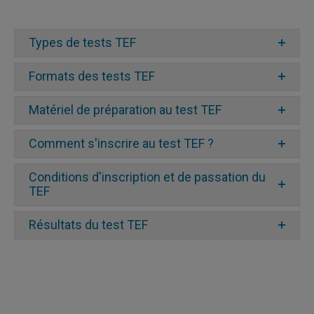
Types de tests TEF
Formats des tests TEF
Compréhension écrite (CE)
Matériel de préparation au test TEF
Compréhension orale
(CO)
Comment s'inscrire au test TEF ?
Conditions d'inscription et de passation du
Expression écrite
(EE)
TEF
Expression orale
(EO)
TEF Études
réserver votre test TEF
Lexique & structure
(LS)
Résultats du test TEF
«
TEF Canada
Ajouter au panier »
TEF Québec
« Passer à la validation de
commande »