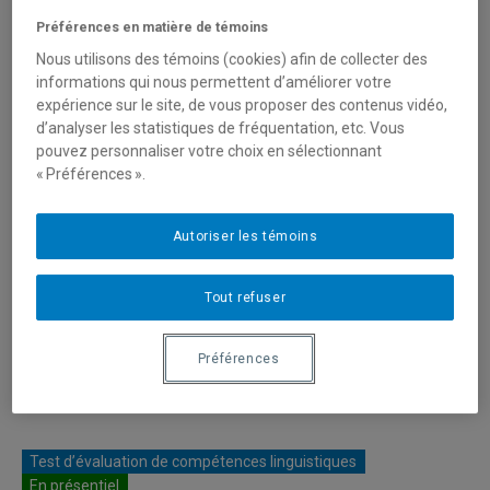
Préférences en matière de témoins
Nous utilisons des témoins (cookies) afin de collecter des
ETS Authorized Test Center
informations qui nous permettent d’améliorer votre
expérience sur le site, de vous proposer des contenus vidéo,
d’analyser les statistiques de fréquentation, etc. Vous
pouvez personnaliser votre choix en sélectionnant
Test JLPT
« Préférences ».
Autoriser les témoins
Groupe de recherche
Tout refuser
Français | Test
d’évaluation de français
Préférences
(TEF)
Test d’évaluation de compétences linguistiques
En présentiel