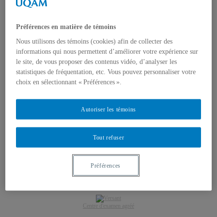
Dates importantes
Résultats
Règlements
Préférences en matière de témoins
Mesures d’aménagements académiques
Nous utilisons des témoins (cookies) afin de collecter des
Nous joindre
Espace client
informations qui nous permettent d’améliorer votre expérience sur
Mon compte
le site, de vous proposer des contenus vidéo, d’analyser les
Rendez-vous enregistrés
statistiques de fréquentation, etc. Vous pouvez personnaliser votre
Panier
choix en sélectionnant « Préférences ».
Autoriser les témoins
Centre d'examen agréé
Tout refuser
.
Préférences
Centre d'examen agréé