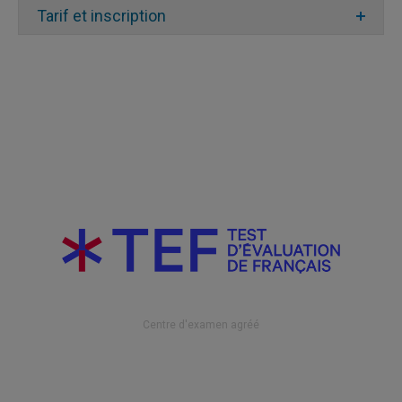
alloué
Tarif et inscription
(les tablettes, les
téléphones cellulaires et autres appareils
S’enregistrer
mobiles ne sont pas compatibles)
Expression
sur un sujet
5 min.
orale
donné pendant
2 minutes
Google Chrome
Écrire un texte
Composition
de 15 lignes ou
25 min.
écrite
250 mots sur
un sujet donné
https://audiovisuel.uqam.ca/services-
offerts/zoom/
6 parties : 6 à 8
réponses par
partie (40 en
Centre d'examen agréé
tout)
20 min.
Choisir les bons
(30 sec.
Grammaire
mots dans une
/
phrase trouée
réponse)