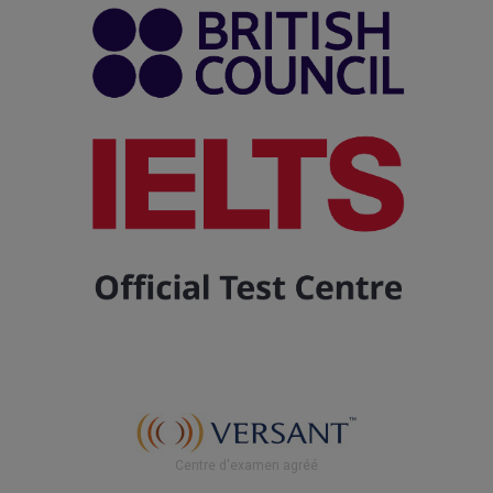
en cliquant sur
la bonne
Évitez les
réponse
appareils sans fil, tel que des écouteurs ou
des microphones Bluetooth, etc. Votre
10 questions :
équipement doit se brancher par un fil
écouter un
directement à votre ordinateur,
.
court exposé
préférablement par une connexion USB
ou une courte
20 min.
Compréhension
conversation (2
(2 min. /
orale
fois max.) et
quest.)
désactiver le bloqueur
répondre à une
question de
compréhension
à choix multiple
la compatibilité de votre équipement
TRÈS IMPORTANT
5 questions :
lire un court
paragraphe et
20 min.
Compréhension
Centre d'examen agréé
répondre à une
(4 min. /
écrite
question de
quest.)