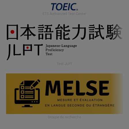
compréhension
à choix multiple
ETS Authorized Test Center
Test JLPT
Groupe de recherche