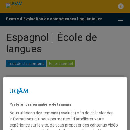
Centre d’évaluation de compétences linguistiques
Espagnol | École de
langues
Test de classement
En présentiel
Clientèle visée
Le test de classement est
obligatoire
pour tous
Préférences en matière de témoins
les étudiants qui ont des connaissances de la
langue espagnole et qui s’inscrivent à un cours
Nous utilisons des témoins (cookies) afin de collecter des
d’espagnol à l’UQAM pour la première fois. Ils
informations qui nous permettent d’améliorer votre
sont tenus de choisir leurs cours selon les
expérience sur le site, de vous proposer des contenus vidéo,