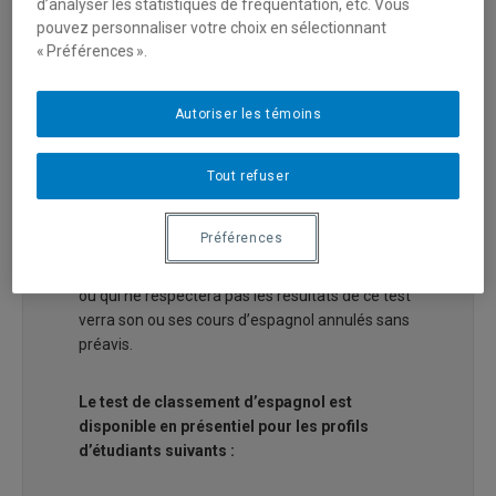
résultats de ce test. Ces résultats sont valides
d’analyser les statistiques de fréquentation, etc. Vous
pouvez personnaliser votre choix en sélectionnant
pour trois trimestres consécutifs.
« Préférences ».
Toutefois, les personnes qui n’ont
AUCUNE
connaissance de la langue espagnole
Autoriser les témoins
ne sont pas tenues de passer le test de
classement et elles peuvent s’inscrire
directement au cours
ESP1000
.
Tout refuser
Toute personne qui n’aura pas passé le test de
Préférences
classement (à l’exception de celles n’ayant
aucune connaissance de la langue espagnole)
ou qui ne respectera pas les résultats de ce test
verra son ou ses cours d’espagnol annulés sans
préavis.
Le test de classement d’espagnol est
disponible en présentiel pour les profils
d’étudiants suivants :