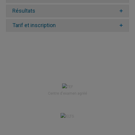
Résultats
Temps
Section
Tâche
max.
alloué
Tarif et inscription
10 questions
Syntaxe
à choix
5 min.
multiple
Écrire un
texte de 200
Rédaction
15 min.
mots sur un
sujet donné
Centre d'examen agréé
5 phrases à
20 sec.
Prononciation
lire et à
/
.
enregistrer
phrase
S’enregistrer