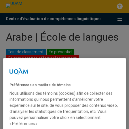
Centre d’évaluation de compétences linguistiques
Arabe | École de langues
Test de classement
En présentiel
Ce test n’est pas offert présentement
Clientèle visée
Préférences en matière de témoins
Ce test de classement est
obligatoire
pour tous
Nous utilisons des témoins (cookies) afin de collecter des
informations qui nous permettent d’améliorer votre
les étudiants qui ont des connaissances de la
expérience sur le site, de vous proposer des contenus vidéo,
langue arabe et qui s’inscrivent à un cours
d’analyser les statistiques de fréquentation, etc. Vous
d’arabe à l’École de langues pour la première
pouvez personnaliser votre choix en sélectionnant
fois. Ils sont tenus de choisir leurs cours selon les
« Préférences ».
résultats de ce test. Ces résultats sont valides