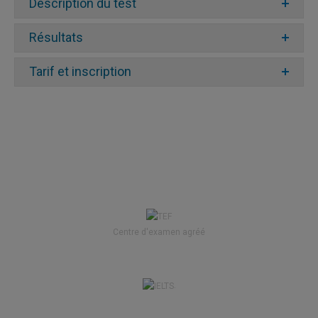
Description du test
Section
Résultats
Tâche
Tarif et inscription
Choisir les bons mots ou les bonnes
phrases (17 questions à choix multiple)
Choisir les bons mots ou les bonnes
phrases (12 questions à choix multiple)
Choisir les bonnes phrases (8 questions à
choix multiple)
Centre d'examen agréé
Inscription en ligne
.