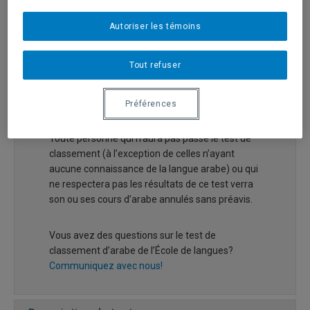
pour trois trimestres consécutifs.
Autoriser les témoins
Toutefois, les personnes qui
n’ont
AUCUNE
connaissance de la langue arabe
Tout refuser
ne sont pas tenues de passer le test de
classement et elles peuvent s’inscrire
directement au cours
ARA1100
ou
ARA1110
.
Préférences
Toute personne qui n’aura pas passé le test de
classement (à l’exception de celles n’ayant
aucune connaissance de la langue arabe) ou qui
ne respectera pas les résultats de ce test verra
son ou ses cours d’arabe annulés sans préavis.
Vous avez des questions sur le test de
classement d’arabe de l’École de langues?
Communiquez avec nous!