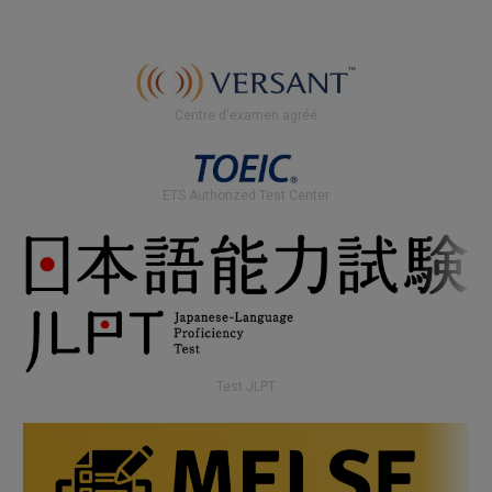
Centre d'examen agréé
ETS Authorized Test Center
Test JLPT