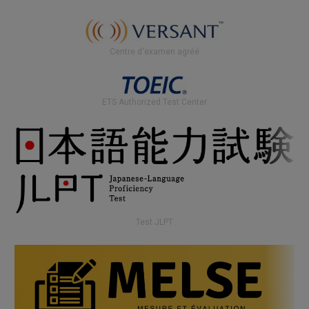
Centre d'examen agréé
ETS Authorized Test Center
Test JLPT