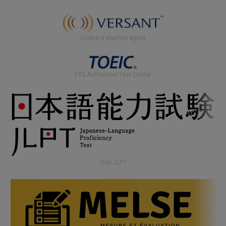
Centre d'examen agréé
ETS Authorized Test Center
Test JLPT