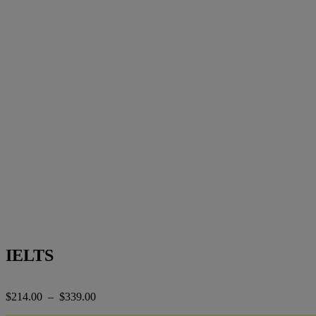
IELTS
Plage
$
214.00
–
$
339.00
de