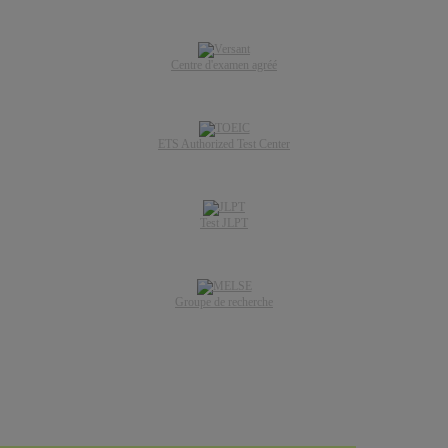
Centre d'examen agréé
ETS Authorized Test Center
Test JLPT
Groupe de recherche