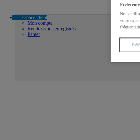
Préférence
Nous utilis
Espace client
votre expér
Mon compte
fréquentati
Rendez-vous enregistrés
Panier
Préf