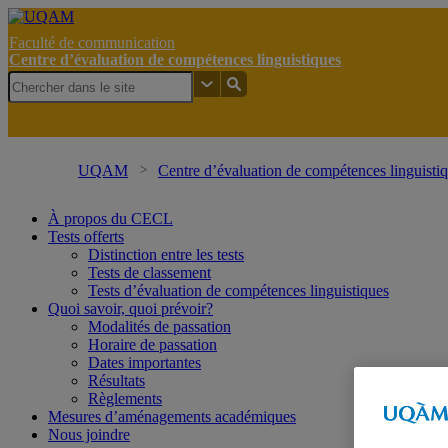
Faculté de communication
Centre d’évaluation de compétences linguistiques
UQAM
Centre d’évaluation de compétences linguisti
À propos du CECL
Tests offerts
Distinction entre les tests
Tests de classement
Tests d’évaluation de compétences linguistiques
Quoi savoir, quoi prévoir?
Modalités de passation
Horaire de passation
Dates importantes
Résultats
Règlements
Mesures d’aménagements académiques
Nous joindre