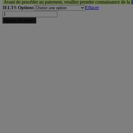
Avant de procéder au paiement, veuillez prendre connaissance de la
prix :
IELTS Options
$214.00
Effacer
à
quantité
$339.00
de
Ajouter au panier
IELTS