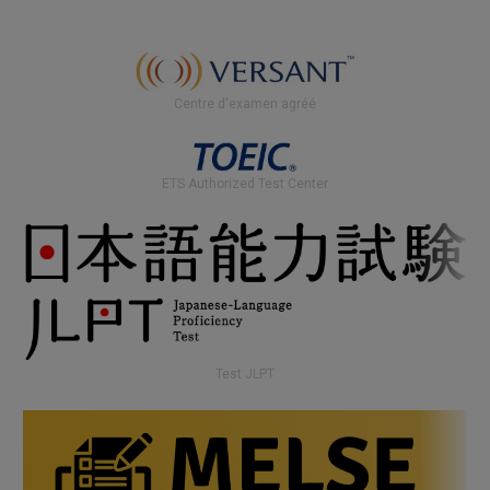
Centre d'examen agréé
ETS Authorized Test Center
Test JLPT